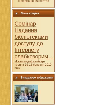
Фотогалерея
Cемінар
Надання
бібліотеками
доступу до
Інтернету
слабкозорим...
Міжнародний семінар-
тренінг 16-18 березня 2010
року
Випадкове зображення