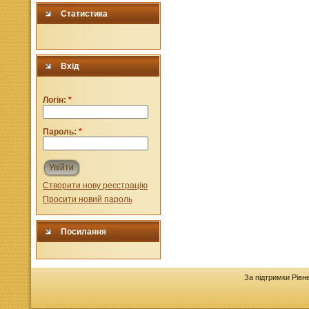
Статистика
Вхід
Логін:
*
Пароль:
*
Увійти
Створити нову реєстрацію
Просити новий пароль
Посилання
За підтримки Рівн