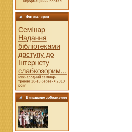
Фотогалерея
Cемінар
Надання
бібліотеками
доступу до
Інтернету
слабкозорим...
Міжнародний семінар-
тренінг 16-18 березня 2010
року
Випадкове зображення