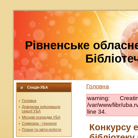
Рівненське обласне
Бібліотеч
Головна
Секція-УБА
warning: Crea
Головна
/var/www/libr/uba
Довідкова інформація
line 34.
секціїї УБА
Місцеві осередки УБА
Семінари - тренінги
Конкурсу ес
Плани та звіти роботи
бібліотеку