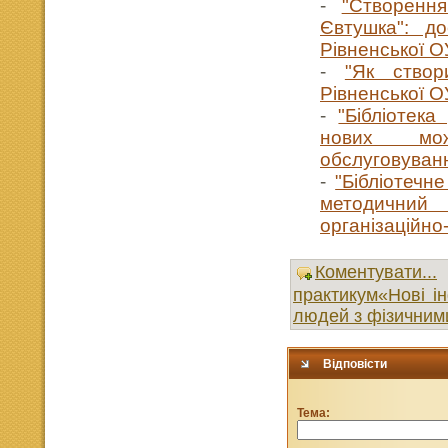
-
"Створення
Євтушка": до
Рівненської 
-
"Як створ
Рівненської 
-
"Бібліотек
нових мож
обслуговуван
-
"Бібліотечн
методичний 
організаційно
Коментувати...
практикум«Нові ін
людей з фізични
Відповісти
Тема: