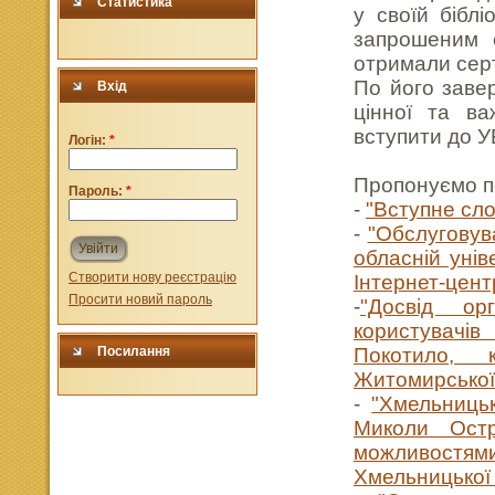
Статистика
у своїй бібл
запрошеним 
отримали сер
По його заве
Вхід
цінної та ва
вступити до У
Логін:
*
Пропонуємо по
Пароль:
*
-
"Вступне сло
-
"Обслуговув
Увійти
обласній уніве
Створити нову реєстрацію
Інтернет-цент
Просити новий пароль
-
"Досвід орг
користувачі
Посилання
Покотило, 
Житомирської
-
"Хмельницьк
Миколи Ост
можливостя
Хмельницької 