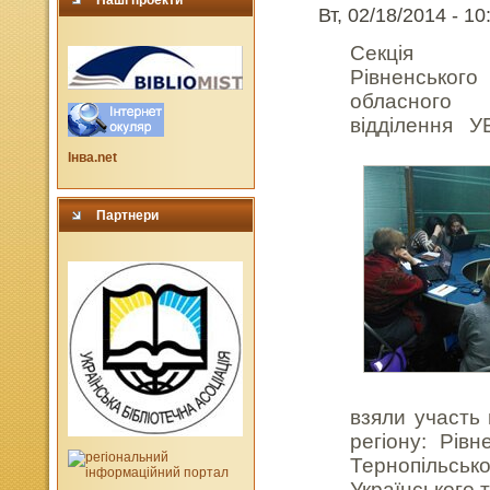
Наші проекти
Вт, 02/18/2014 - 10
Секція
Рівненського
обласного
відділення У
Інва.net
Партнери
взяли участь 
регіону: Рівн
Тернопільськ
Українського 