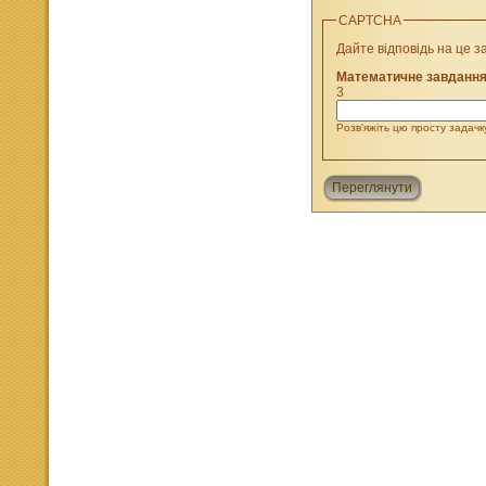
CAPTCHA
Дайте відповідь на це з
Математичне завданн
3
Розв'яжіть цю просту задачку
Переглянути