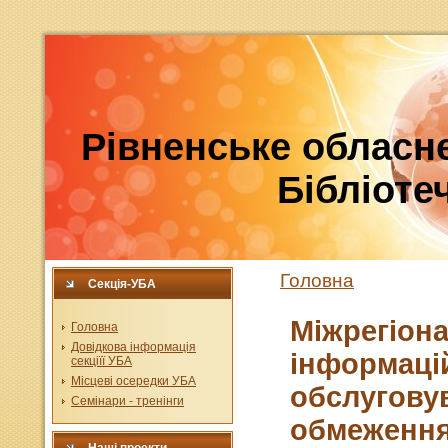
Рівненське обласне
Бібліотеч
Головна
Секція-УБА
Міжрегіон
Головна
Довідкова інформація
інформацій
секціїї УБА
Місцеві осередки УБА
обслугову
Семінари - тренінги
обмеженням