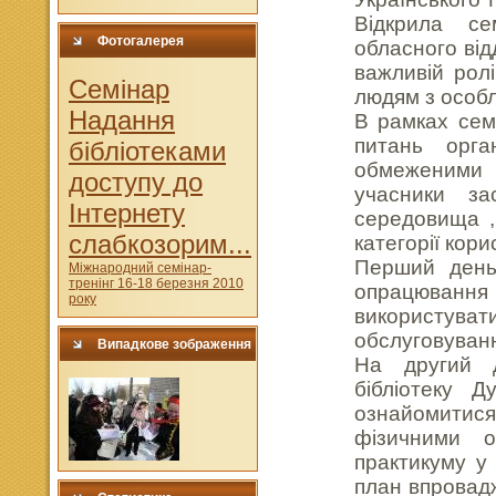
Відкрила се
Фотогалерея
обласного ві
важливій рол
Cемінар
людям з особл
Надання
В рамках семі
питань орга
бібліотеками
обмеженими 
доступу до
учасники за
Інтернету
середовища ,
слабкозорим...
категорії кори
Перший день 
Міжнародний семінар-
тренінг 16-18 березня 2010
опрацювання 
року
використува
обслуговуванн
Випадкове зображення
На другий д
бібліотеку 
ознайомитися
фізичними о
практикуму у
план впровад