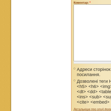
Коментар:
*
Адреси сторінок
посилання.
Дозволені теги
<h5> <h6> <img>
<dt> <dd> <tabl
<ins> <sub> <su
<cite> <embed> 
Детальніше про опції фо