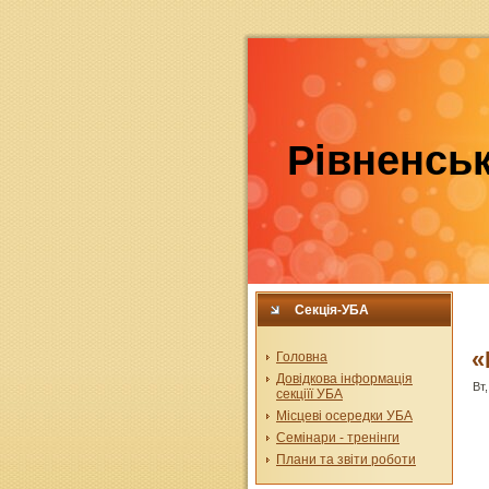
Рівненськ
Секція-УБА
«
Головна
Довідкова інформація
Вт,
секціїї УБА
Місцеві осередки УБА
Семінари - тренінги
Плани та звіти роботи