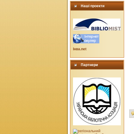
Наші проекти
Інва.net
Партнери