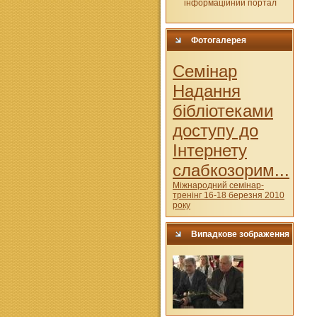
Фотогалерея
Cемінар
Надання
бібліотеками
доступу до
Інтернету
слабкозорим...
Міжнародний семінар-
тренінг 16-18 березня 2010
року
Випадкове зображення