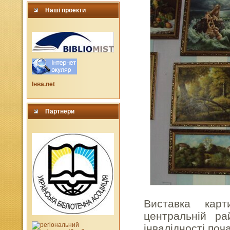
Наші проекти
Інва.net
Партнери
Виставка карт
центральній ра
інвалідності по