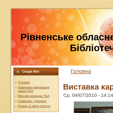
Рівненське обласне
Бібліотеч
Головна
Секція-УБА
Головна
Виставка ка
Довідкова інформація
секціїї УБА
Ср, 04/07/2010 - 14:14
Місцеві осередки УБА
Семінари - тренінги
Плани та звіти роботи