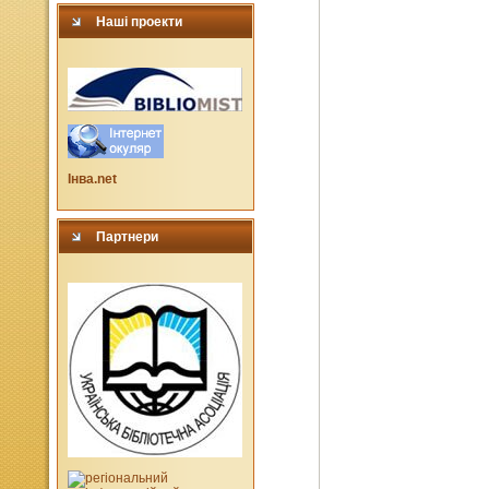
Наші проекти
Інва.net
Партнери