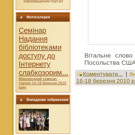
Фотогалерея
Cемінар
Надання
бібліотеками
доступу до
Вітальне слово
Посольства США 
Інтернету
слабкозорим...
Коментувати...
|
Міжнародний семінар-
16-18 березня 2010 р
тренінг 16-18 березня 2010
року
Випадкове зображення