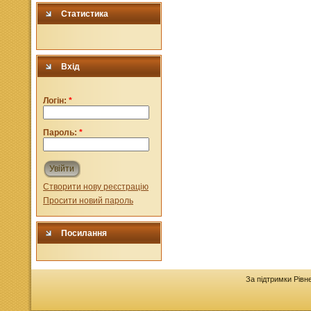
Статистика
Вхід
Логін:
*
Пароль:
*
Увійти
Створити нову реєстрацію
Просити новий пароль
Посилання
За підтримки Рівн