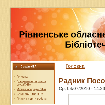
Рівненське обласне
Бібліотеч
Головна
Секція-УБА
Головна
Радник Пос
Довідкова інформація
секціїї УБА
Ср, 04/07/2010 - 14:29
Місцеві осередки УБА
Семінари - тренінги
Плани та звіти роботи