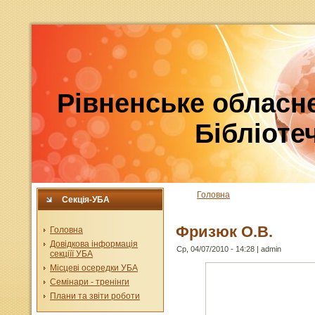
Рівненське обласне
Бібліотеч
Головна
Секція-УБА
Фризюк О.В.
Головна
Довідкова інформація
Ср, 04/07/2010 - 14:28 | admin
секціїї УБА
Місцеві осередки УБА
Семінари - тренінги
Плани та звіти роботи