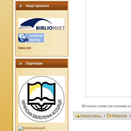
Наші проекти
Інва.net
Партнери
Вітальне слово заступника го
Коментувати...
|
Мініатюри