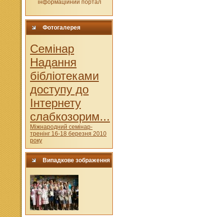
Фотогалерея
Cемінар
Надання
бібліотеками
доступу до
Інтернету
слабкозорим...
Міжнародний семінар-
тренінг 16-18 березня 2010
року
Випадкове зображення