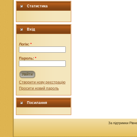
Статистика
Вхід
Логін:
*
Пароль:
*
Увійти
Створити нову реєстрацію
Просити новий пароль
Посилання
За підтримки Рівн