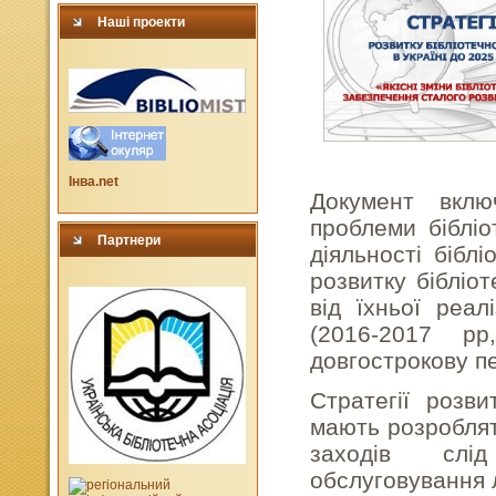
Наші проекти
Інва.net
Документ вклю
проблеми бібліо
Партнери
діяльності бібл
розвитку бібліот
від їхньої реал
(2016-2017 рр
довгострокову пе
Стратегії розви
мають розробляти
заходів слід
обслуговування 