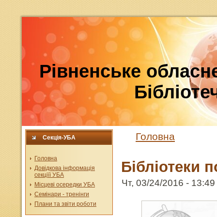
Рівненське обласне
Бібліотеч
Головна
Секція-УБА
Головна
Бібліотеки п
Довідкова інформація
секціїї УБА
Чт, 03/24/2016 - 13:49 
Місцеві осередки УБА
Семінари - тренінги
Плани та звіти роботи