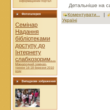
Детальніше на са
Коментувати...
|
Фотогалерея
Україні
Cемінар
Надання
бібліотеками
доступу до
Інтернету
слабкозорим...
Міжнародний семінар-
тренінг 16-18 березня 2010
року
Випадкове зображення