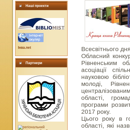
Наші проекти
Інва.net
Всесвітнього дня
Обласний конку
Рівненським об
Партнери
асоціації спіл
науковою бібліо
молоді, Рівне
централізовани
області, гром
програми розвит
2017 року.
Цього року в г
області, які наз