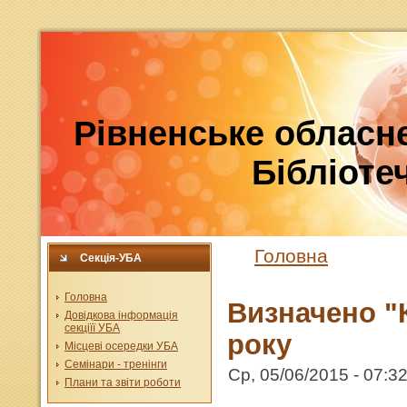
Рівненське обласне
Бібліотеч
Головна
Секція-УБА
Головна
Визначено "
Довідкова інформація
секціїї УБА
року
Місцеві осередки УБА
Семінари - тренінги
Ср, 05/06/2015 - 07:32
Плани та звіти роботи