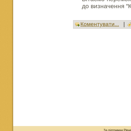
до визначення "
Коментувати...
|
За підтримки Рівн