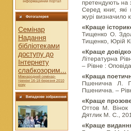
претендують на 
Серед книг, які
журі визначило к
Фотогалерея
«Краще історик
Cемінар
Тищенко О. Здол
Надання
Тищенко, Юрій Кі
бібліотеками
«Краще довідко
доступу до
Літературна Рів
Інтернету
– Рівне : Оповіда
слабкозорим...
«Краща поетичн
Міжнародний семінар-
тренінг 16-18 березня 2010
Пшенична Л. П
року
Пшенична. – Рівн
Випадкове зображення
«Краще прозов
Оттов М. Вінок 
Дятлик М. С., 20
«Краще видання