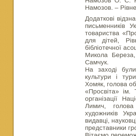
Намозов О. С. 
Намозов. – Рівне
Додаткові відзна
письменників Ук
товариства «Про
для дітей, Рів
бібліотечної асо
Микола Береза,
Самчук.
На заході були
культури і тур
Хомяк, голова о
«Просвіта» ім. 
організації Нац
Лимич, голова 
художників Укр
видавці, науковц
представники гр
Вітаємо перемож