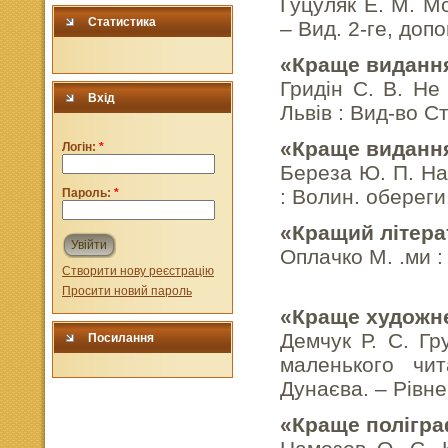
Гуцуляк Е. М. Мо
Статистика
– Вид. 2-ге, допо
«Краще видання
Гридін С. В. Не 
Вхід
Львів : Вид-во С
«Краще видання
Логін:
*
Береза Ю. П. На
: Волин. обереги
Пароль:
*
«Кращий літера
Увійти
Оплачко М. .ми :
Створити нову реєстрацію
Просити новий пароль
«Краще художн
Демчук Р. С. Гр
Посилання
маленького чи
Дунаєва. – Рівне
«Краще полігра