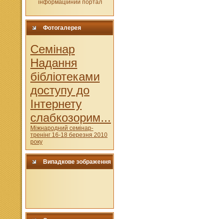
Фотогалерея
Cемінар
Надання
бібліотеками
доступу до
Інтернету
слабкозорим...
Міжнародний семінар-
тренінг 16-18 березня 2010
року
Випадкове зображення