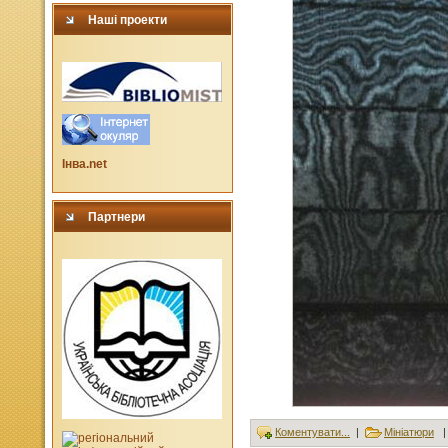
Наші проекти
Інва.net
Партнери
Коментувати...
|
Мініатюри