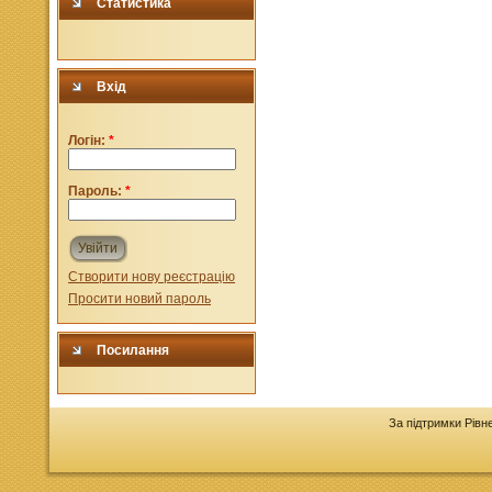
Статистика
Вхід
Логін:
*
Пароль:
*
Увійти
Створити нову реєстрацію
Просити новий пароль
Посилання
За підтримки Рівн