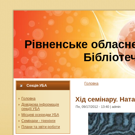
Рівненське обласне
Бібліотеч
Головна
Секція-УБА
Хід семінару. На
Головна
Довідкова інформація
Пн, 09/17/2012 - 13:40 | admin
секціїї УБА
Місцеві осередки УБА
Семінари - тренінги
Плани та звіти роботи