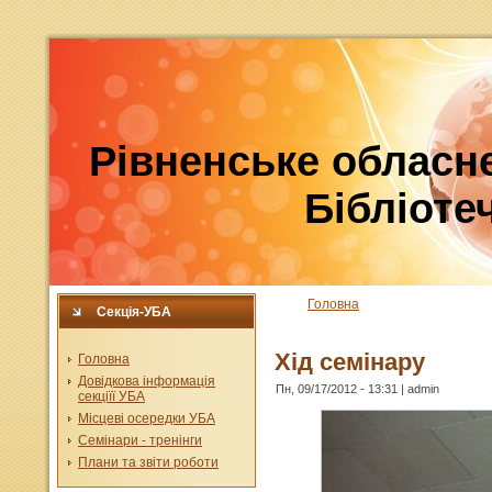
Рівненське обласне
Бібліотеч
Головна
Секція-УБА
Хід семінару
Головна
Довідкова інформація
Пн, 09/17/2012 - 13:31 | admin
секціїї УБА
Місцеві осередки УБА
Семінари - тренінги
Плани та звіти роботи