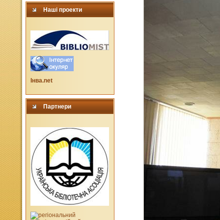
Наші проекти
Інва.net
Партнери