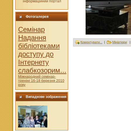
Фотогалерея
Cемінар
Надання
Коментувати...
|
Мініатюри
бібліотеками
доступу до
Інтернету
слабкозорим...
Міжнародний семінар-
тренінг 16-18 березня 2010
року
Випадкове зображення