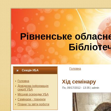
Рівненське обласне
Бібліотеч
Головна
Секція-УБА
Хід семінару
Головна
Довідкова інформація
Пн, 09/17/2012 - 13:35 | admin
секціїї УБА
Місцеві осередки УБА
Семінари - тренінги
Плани та звіти роботи