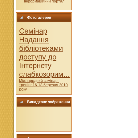
Фотогалерея
Cемінар
Надання
бібліотеками
доступу до
Інтернету
слабкозорим...
Міжнародний семінар-
тренінг 16-18 березня 2010
року
Випадкове зображення