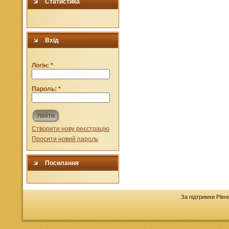
Статистика
Вхід
Логін:
*
Пароль:
*
Увійти
Створити нову реєстрацію
Просити новий пароль
Посилання
За підтримки Рівн