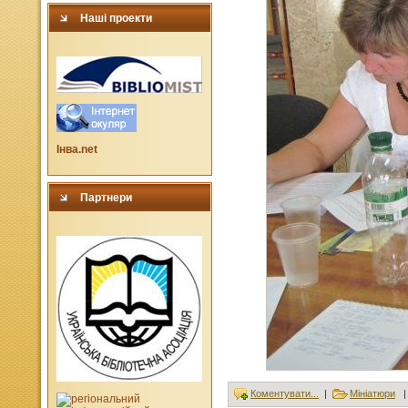
Наші проекти
Інва.net
Партнери
Коментувати...
|
Мініатюри