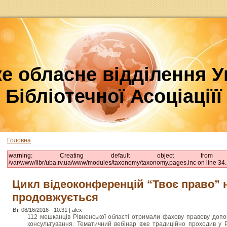
е обласне відділення У
Бібліотечної Асоціаціїї
Головна
warning: Creating default object fr
/var/www/libr/uba.rv.ua/www/modules/taxonomy/taxonomy.pages.inc on line 34.
Цикл відеоконференцій “Твоє право” 
продовжується
Вт, 08/16/2016 - 10:31 | alex
112 мешканців Рівненської області отримали фахову правову допом
консультування. Тематичний вебінар вже традиційно проходив у Рі