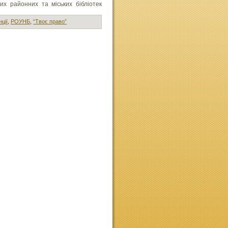
их районних та міських бібліотек
ції
,
РОУНБ
,
“Твоє право”