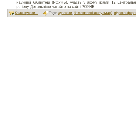
науковій бібліотеці (РОУНБ), участь у якому взяли 12 центральн
регіону. Детальніше читайте на сайті РОУНБ
Коментувати...
|
Tags:
адвокати
,
безкоштовні консультації
,
відеоконферен