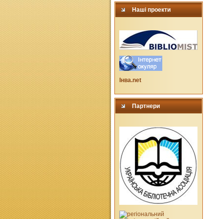
Наші проекти
Інва.net
Партнери