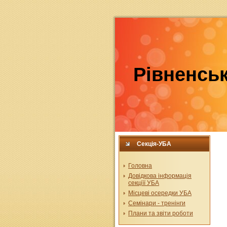
Рівненськ
Секція-УБА
Головна
Довідкова інформація
секціїї УБА
Місцеві осередки УБА
Семінари - тренінги
Плани та звіти роботи