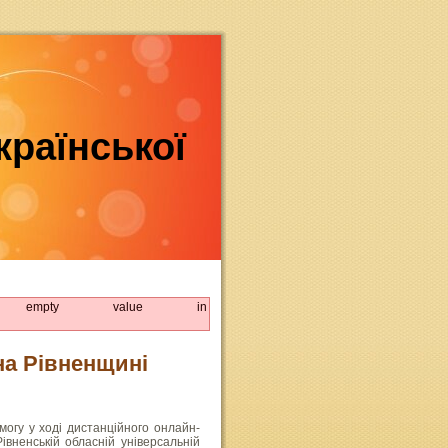
країнської
om empty value in
на Рівненщині
огу у ході дистанційного онлайн-
вненській обласній універсальній