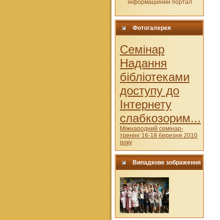
Фотогалерея
Cемінар
Надання
бібліотеками
доступу до
Інтернету
слабкозорим...
Міжнародний семінар-
тренінг 16-18 березня 2010
року
Випадкове зображення