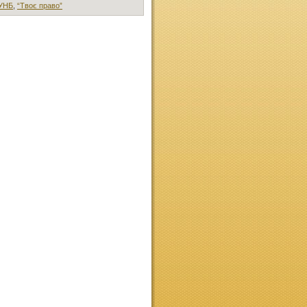
УНБ
,
“Твоє право”