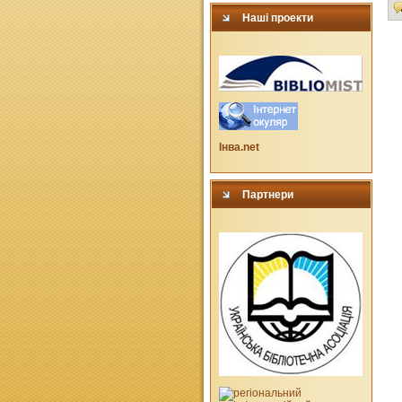
Наші проекти
Інва.net
Партнери