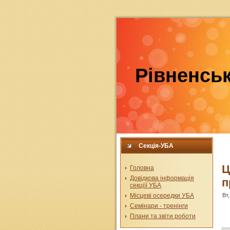
Рівненськ
Секція-УБА
Ц
Головна
Довідкова інформація
п
секціїї УБА
Місцеві осередки УБА
Вт,
Семінари - тренінги
Плани та звіти роботи