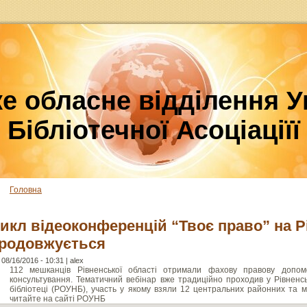
е обласне відділення У
Бібліотечної Асоціаціїї
Головна
икл відеоконференцій “Твоє право” на 
родовжується
 08/16/2016 - 10:31 | alex
112 мешканців Рівненської області отримали фахову правову допомо
консультування. Тематичний вебінар вже традиційно проходив у Рівненськ
бібліотеці (РОУНБ), участь у якому взяли 12 центральних районних та мі
читайте на сайті РОУНБ