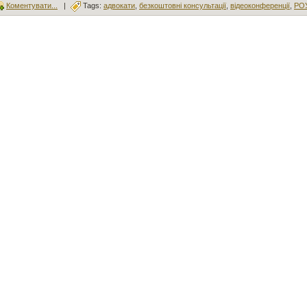
Коментувати...
|
Tags:
адвокати
,
безкоштовні консультації
,
відеоконференції
,
РО