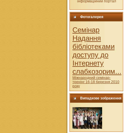
Фотогалерея
Cемінар
Надання
бібліотеками
доступу до
Інтернету
слабкозорим...
Міжнародний семінар-
тренінг 16-18 березня 2010
року
Випадкове зображення