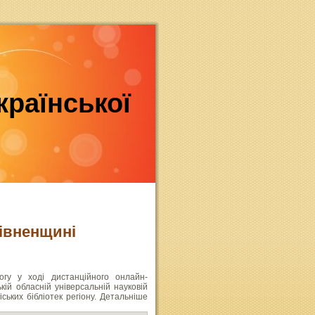
країнської
Рівненщині
гу у ході дистанційного онлайн-
ій обласній універсальній науковій
ських бібліотек регіону. Детальніше