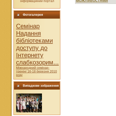
можливостями
Фотогалерея
Cемінар
Надання
бібліотеками
доступу до
Інтернету
слабкозорим...
Міжнародний семінар-
тренінг 16-18 березня 2010
року
Випадкове зображення