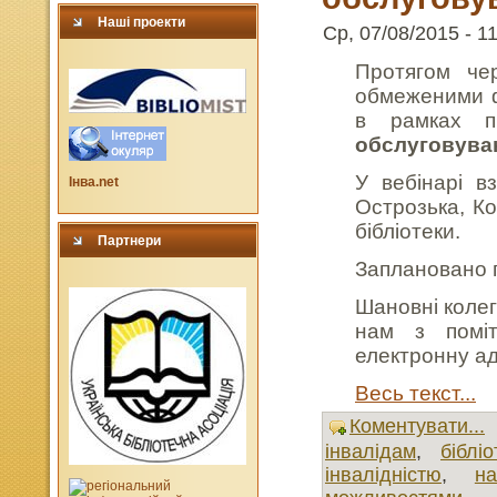
Наші проекти
Ср, 07/08/2015 - 11
Протягом че
обмеженими ф
в рамках 
обслуговува
У вебінарі в
Інва.net
Острозька, Ко
бібліотеки.
Партнери
Заплановано п
Шановні колеги
нам з поміт
електронну ад
Весь текст...
Коментувати...
інвалідам
,
бібліо
інвалідністю
,
н