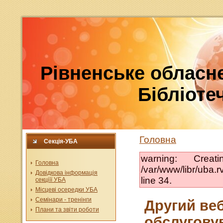
Рівненське обласне
Бібліотеч
Головна
Секція-УБА
warning: Crea
Головна
/var/www/libr/uba
Довідкова інформація
line 34.
секціїї УБА
Місцеві осередки УБА
Семінари - тренінги
Другий веб
Плани та звіти роботи
обслугову