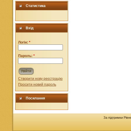
Статистика
Вхід
Логін:
*
Пароль:
*
Увійти
Створити нову реєстрацію
Просити новий пароль
Посилання
За підтримки Рівн