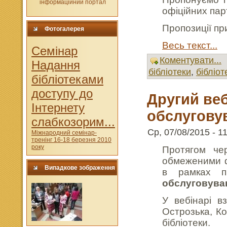
офіційних пар
Пропозиції пр
Фотогалерея
Весь текст...
Cемінар
Коментувати...
Надання
бібліотеки
,
бібліот
бібліотеками
доступу до
Другий веб
Інтернету
обслугову
слабкозорим...
Ср, 07/08/2015 - 11
Міжнародний семінар-
тренінг 16-18 березня 2010
року
Протягом че
обмеженими ф
Випадкове зображення
в рамках 
обслуговува
У вебінарі в
Острозька, Ко
бібліотеки.