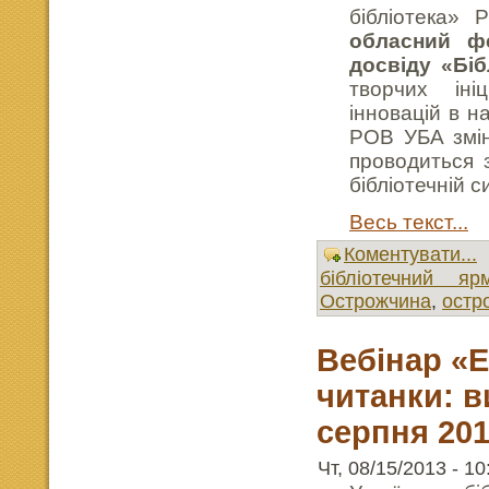
бібліотека» 
обласний фе
досвіду «Бі
творчих ініц
інновацій в н
РОВ УБА змін
проводиться з
бібліотечній с
Весь текст...
Коментувати...
бібліотечний яр
Острожчина
,
остро
Вебінар «Е
читанки: в
серпня 201
Чт, 08/15/2013 - 10