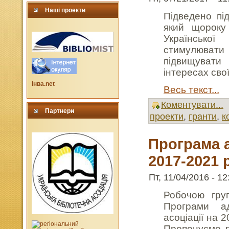
Наші проекти
Підведено під
який щороку
Української
стимулювати
підвищувати 
інтересах сво
Інва.net
Весь текст...
Коментувати...
Партнери
проекти
,
гранти
,
к
Програма а
2017-2021 
Пт, 11/04/2016 - 12
Робочою гру
Програми адв
асоціації на 
Пропонуємо п