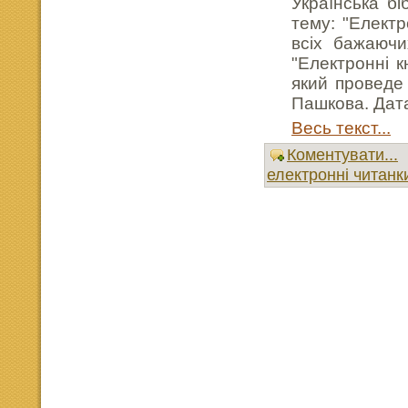
Українська бі
тему: "Електр
всіх бажаючи
"Електронні к
який проведе 
Пашкова. Дата
Весь текст...
Коментувати...
електронні читанк