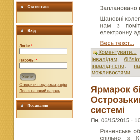
Статистика
Заплановано п
Шановні колеги
нам з поміт
Вхід
електронну ад
Весь текст...
Логін:
*
Коментувати...
інвалідам
,
бібліо
Пароль:
*
інвалідністю
,
н
можливостями
Увійти
Створити нову реєстрацію
Ярмарок бі
Просити новий пароль
Острозький
Посилання
системі
Пн, 06/15/2015 - 16
Рівненське об
спільно з К