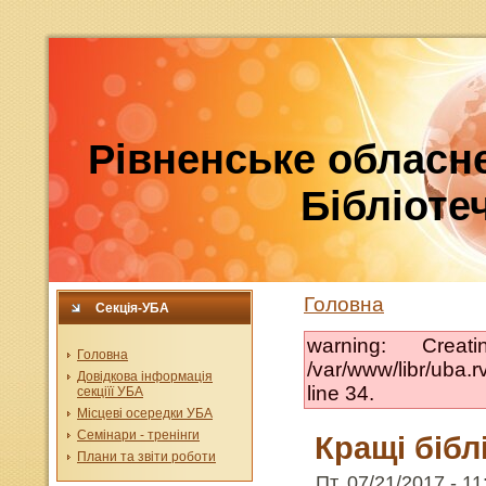
Рівненське обласне
Бібліотеч
Головна
Секція-УБА
warning: Crea
Головна
/var/www/libr/uba
Довідкова інформація
line 34.
секціїї УБА
Місцеві осередки УБА
Семінари - тренінги
Кращі біблі
Плани та звіти роботи
Пт, 07/21/2017 - 11