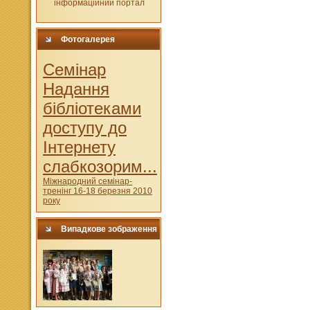
Фотогалерея
Cемінар
Надання
бібліотеками
доступу до
Інтернету
слабкозорим...
Міжнародний семінар-
тренінг 16-18 березня 2010
року
Випадкове зображення