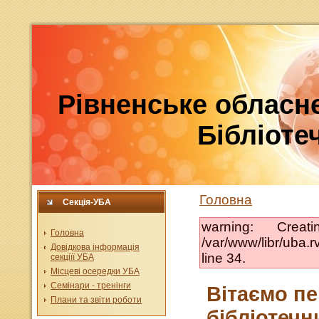
Рівненське обласне
Бібліотеч
Головна
Секція-УБА
warning: Crea
Головна
/var/www/libr/uba
Довідкова інформація
line 34.
секціїї УБА
Місцеві осередки УБА
Семінари - тренінги
Вітаємо п
Плани та звіти роботи
бібліотечн