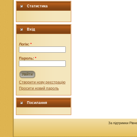
Статистика
Вхід
Логін:
*
Пароль:
*
Увійти
Створити нову реєстрацію
Просити новий пароль
Посилання
За підтримки Рівн