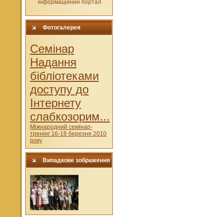
Фотогалерея
Cемінар
Надання
бібліотеками
доступу до
Інтернету
слабкозорим...
Міжнародний семінар-
тренінг 16-18 березня 2010
року
Випадкове зображення