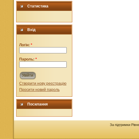
Статистика
Вхід
Логін:
*
Пароль:
*
Увійти
Створити нову реєстрацію
Просити новий пароль
Посилання
За підтримки Рівн