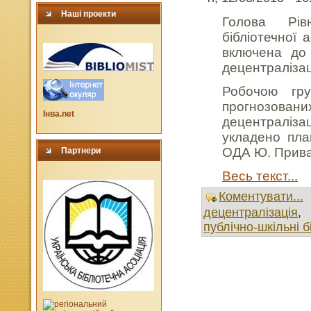
Наші проекти
Голова Рівн
бібліотечної 
включена до 
децентралізаці
Робочою гр
прогнозовани
Інва.net
децентраліз
укладено пла
ОДА Ю. Прива
Партнери
Весь текст...
Коментувати...
децентралізація
публічно-шкільні б