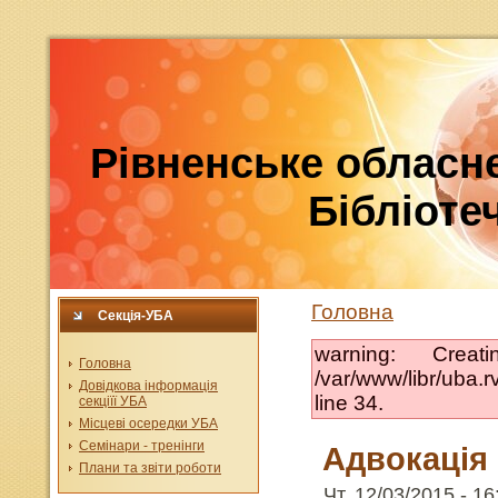
Рівненське обласне
Бібліотеч
Головна
Секція-УБА
warning: Crea
Головна
/var/www/libr/uba
Довідкова інформація
line 34.
секціїї УБА
Місцеві осередки УБА
Семінари - тренінги
Адвокація 
Плани та звіти роботи
Чт, 12/03/2015 - 16