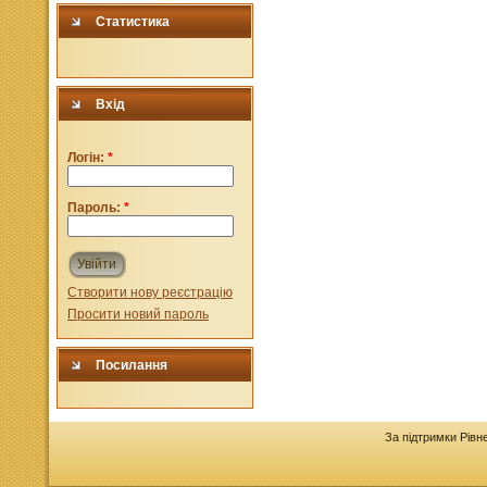
Статистика
Вхід
Логін:
*
Пароль:
*
Увійти
Створити нову реєстрацію
Просити новий пароль
Посилання
За підтримки Рівн