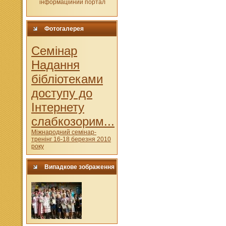
Фотогалерея
Cемінар
Надання
бібліотеками
доступу до
Інтернету
слабкозорим...
Міжнародний семінар-
тренінг 16-18 березня 2010
року
Випадкове зображення