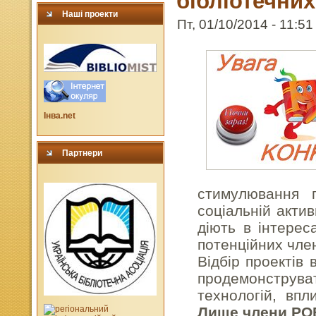
бібліотечних
Наші проекти
Пт, 01/10/2014 - 11:51
Інва.net
Партнери
стимулювання 
соціальній актив
діють в інтере
потенційних член
Відбір проектів
продемонструва
технологій, впл
Лише члени РОВ