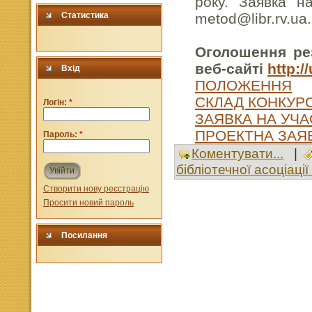
року. Заявка н
Статистика
metod@libr.rv.ua
.
Оголошення рез
веб-сайті
http:/
Вхід
ПОЛОЖЕННЯ
СКЛАД КОНКУРС
Логін:
*
ЗАЯВКА НА УЧА
ПРОЕКТНА ЗАЯ
Пароль:
*
Коментувати...
|
бібліотечної асоціації
Увійти
Створити нову реєстрацію
Просити новий пароль
Посилання