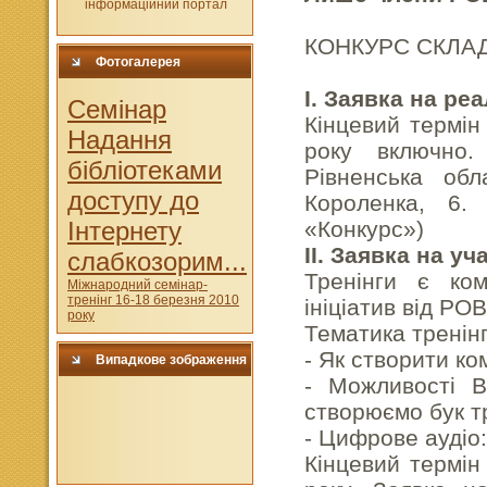
КОНКУРС СКЛАД
Фотогалерея
І. Заявка на реа
Cемінар
Кінцевий термін
Надання
року включно.
бібліотеками
Рівненська обл
доступу до
Короленка, 6.
Інтернету
«Конкурс»)
ІІ. Заявка на уч
слабкозорим...
Тренінги є ком
Міжнародний семінар-
тренінг 16-18 березня 2010
ініціатив від Р
року
Тематика тренінг
- Як створити ко
Випадкове зображення
- Можливості В
створюємо бук т
- Цифрове аудіо
Кінцевий термін