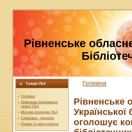
Рівненське обласне
Бібліотеч
Головна
Секція-УБА
Головна
Рівненське 
Довідкова інформація
секціїї УБА
Української 
Місцеві осередки УБА
Семінари - тренінги
оголошує кон
Плани та звіти роботи