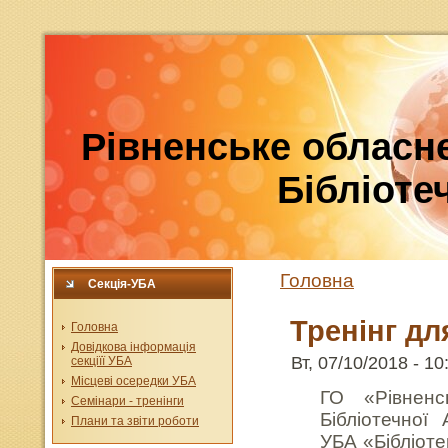
Рівненське обласне
Бібліотеч
Головна
Секція-УБА
Тренінг дл
Головна
Довідкова інформація
Вт, 07/10/2018 - 10
секціїї УБА
Місцеві осередки УБА
ГО «Рівненс
Семінари - тренінги
Бібліотечної 
Плани та звіти роботи
УБА «Бібліоте