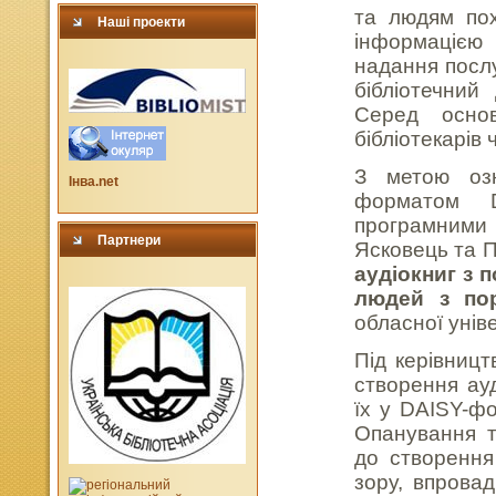
та людям по
Наші проекти
інформацією 
надання послу
бібліотечний
Серед основ
бібліотекарів 
З метою озн
Інва.net
форматом D
програмними 
Партнери
Ясковець та П
аудіокниг з
людей з по
обласної уніве
Під керівницт
створення ауд
їх у DAISY-ф
Опанування т
до створення
зору, впрова