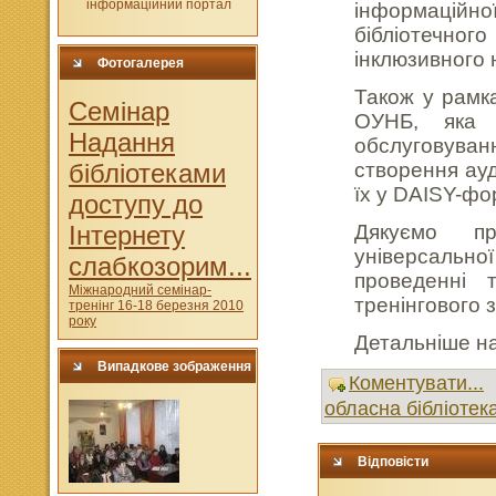
інформаційної
бібліотечн
інклюзивного 
Фотогалерея
Також у рамк
Cемінар
ОУНБ, яка 
Надання
обслуговуван
бібліотеками
створення ауд
їх у DAISY-фо
доступу до
Інтернету
Дякуємо пр
універсальної
слабкозорим...
проведенні 
Міжнародний семінар-
тренінгового 
тренінг 16-18 березня 2010
року
Детальніше на
Випадкове зображення
Коментувати...
обласна бібліотек
Відповісти