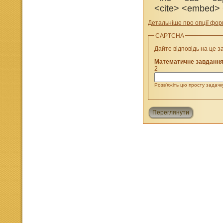
<cite> <embed> 
Детальніше про опції фо
CAPTCHA
Дайте відповідь на це з
Математичне завданн
2
Розв'яжіть цю просту задачку
Переглянути