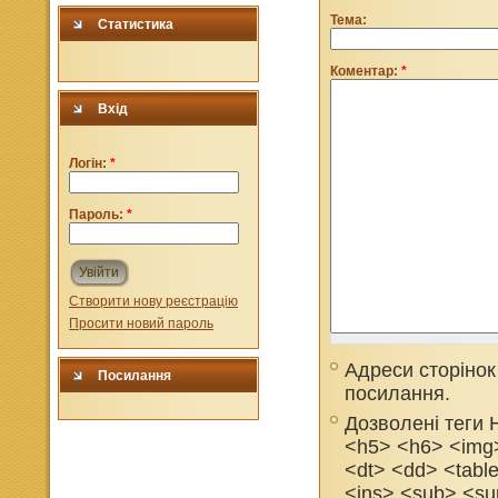
Тема:
Статистика
Коментар:
*
Вхід
Логін:
*
Пароль:
*
Увійти
Створити нову реєстрацію
Просити новий пароль
Адреси сторінок
Посилання
посилання.
Дозволені теги
<h5> <h6> <img>
<dt> <dd> <tabl
<ins> <sub> <su