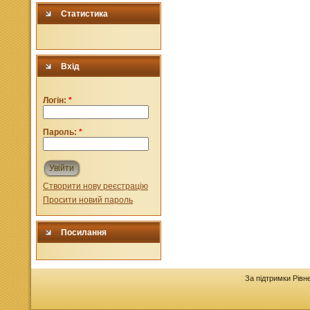
Статистика
Вхід
Логін:
*
Пароль:
*
Увійти
Створити нову реєстрацію
Просити новий пароль
Посилання
За підтримки Рівн