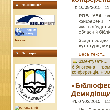
Наші проекти
Пт, 10/09/2015 - 11
РОВ УБА за
конференції
яка відбудеть
обласній біблі
Захід пройде 
Інва.net
культура, ми
Партнери
Весь текст...
Коментувати...
бібліотечна гром
конференція
,
РОВ
«Бібліофес
Демидівщи
Чт, 07/02/2015 - 11
На Рівненщи