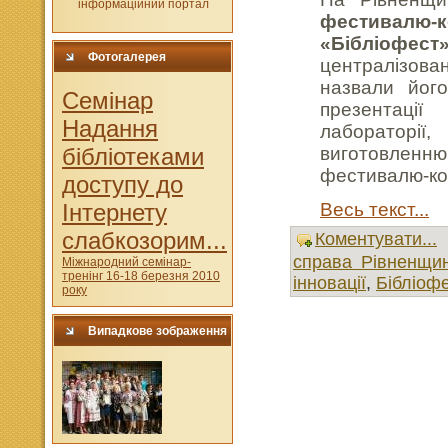
фестивалю-к
«Бібліофест
Фотогалерея
централізовані
назвали його
Cемінар
презентації
Надання
лабораторі
бібліотеками
виготовленню
фестивалю-ко
доступу до
Інтернету
Весь текст...
слабкозорим...
Коментувати...
справа Рівненщи
Міжнародний семінар-
тренінг 16-18 березня 2010
інновації
,
Бібліофе
року
Випадкове зображення