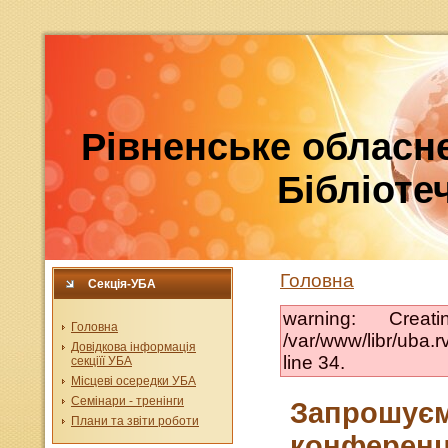
Рівненське обласне
Бібліотеч
Головна
Секція-УБА
warning: Crea
Головна
/var/www/libr/uba
Довідкова інформація
line 34.
секціїї УБА
Місцеві осередки УБА
Семінари - тренінги
Запрошуємо
Плани та звіти роботи
конференц