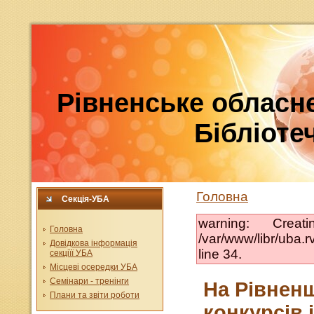
Рівненське обласне
Бібліотеч
Головна
Секція-УБА
warning: Crea
Головна
/var/www/libr/uba
Довідкова інформація
line 34.
секціїї УБА
Місцеві осередки УБА
Семінари - тренінги
На Рівнен
Плани та звіти роботи
конкурсів 