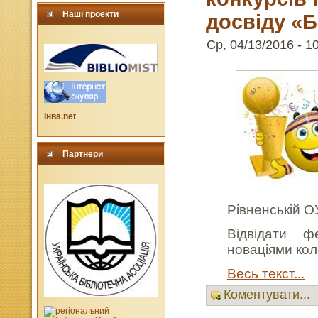
Наші проекти
досвіду «Б
Ср, 04/13/2016 - 10
Інва.net
Партнери
Рівненській О
Відвідати 
новаціями кол
Весь текст...
Коментувати...