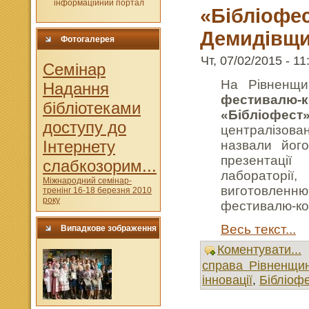
«Бібліофес
Демидівщи
Фотогалерея
Чт, 07/02/2015 - 11
Cемінар
На Рівненщи
Надання
фестивалю-к
бібліотеками
«Бібліофест
доступу до
централізовані
Інтернету
назвали його
презентації
слабкозорим...
лабораторі
Міжнародний семінар-
виготовленню
тренінг 16-18 березня 2010
року
фестивалю-ко
Весь текст...
Випадкове зображення
Коментувати...
справа Рівненщи
інновації
,
Бібліофе