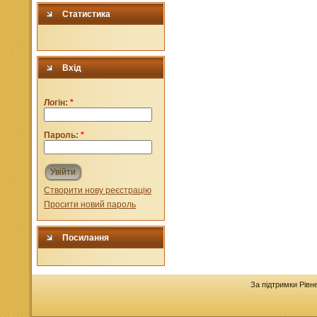
Статистика
Вхід
Логін:
*
Пароль:
*
Увійти
Створити нову реєстрацію
Просити новий пароль
Посилання
За підтримки Рівн