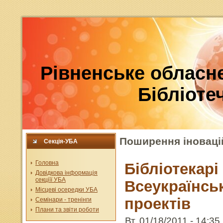
Рівненське обласне
Бібліотеч
Поширення іновацій
Секція-УБА
Головна
Бібліотекар
Довідкова інформація
секціїї УБА
Всеукраїнськ
Місцеві осередки УБА
проектів
Семінари - тренінги
Плани та звіти роботи
Вт, 01/18/2011 - 14:35