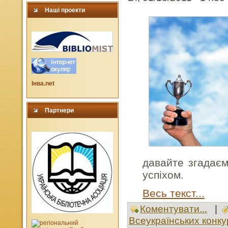
Наші проекти
Інва.net
Партнери
давайте згадаєм
успіхом.
Весь текст...
Коментувати...
|
Всеукраїнських конкур