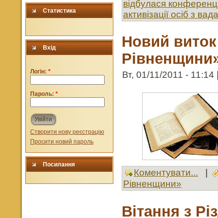
відбулася конференці
Статистика
активізації осіб з ва
Новий виток
Вхід
Рівненщини
Логін:
*
Вт, 01/11/2011 - 11:14
Пароль:
*
Увійти
Створити нову реєстрацію
Просити новий пароль
Посилання
Коментувати...
|
Рівненщини»
Вітання з Р