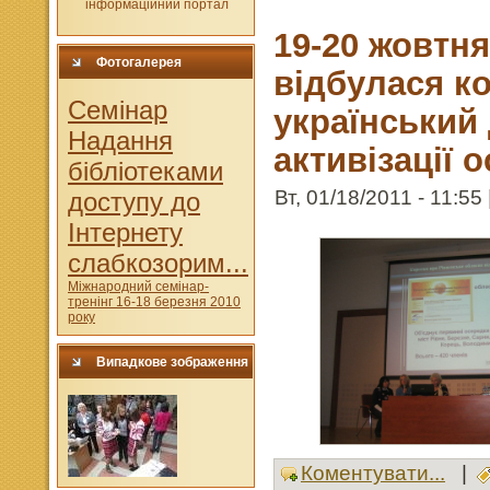
19-20 жовтн
Фотогалерея
відбулася к
Cемінар
український 
Надання
активізації 
бібліотеками
Вт, 01/18/2011 - 11:55
доступу до
Інтернету
слабкозорим...
Міжнародний семінар-
тренінг 16-18 березня 2010
року
Випадкове зображення
Коментувати...
|