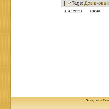
|
Tags:
Довідкова 
« на початок
‹ назад
За підтримки Рівн